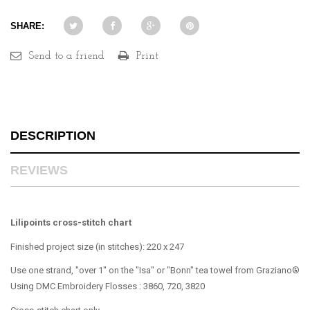
SHARE:
Send to a friend
Print
DESCRIPTION
REVIEWS
Lilipoints cross-stitch chart
Finished project size (in stitches): 220 x 247
Use one strand, "over 1" on the "Isa" or "Bonn" tea towel from Graziano®
Using DMC Embroidery Flosses : 3860, 720, 3820