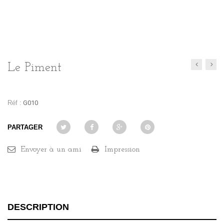
Le Piment
Réf :
G010
PARTAGER
Envoyer à un ami
Impression
DESCRIPTION