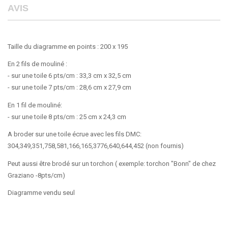
AVIS
Taille du diagramme en points : 200 x 195
En 2 fils de mouliné :
- sur une toile 6 pts/cm : 33,3 cm x 32,5 cm
- sur une toile 7 pts/cm : 28,6 cm x 27,9 cm
En 1 fil de mouliné:
- sur une toile 8 pts/cm : 25 cm x 24,3 cm
A broder sur une toile écrue avec les fils DMC:
304,349,351,758,581,166,165,3776,640,644,452 (non fournis)
Peut aussi être brodé sur un torchon ( exemple: torchon "Bonn" de chez
Graziano -8pts/cm)
Diagramme vendu seul