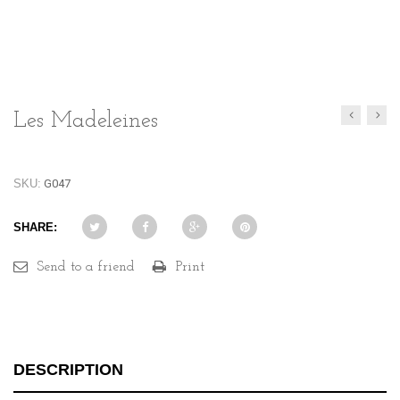
Les Madeleines
SKU:
G047
SHARE:
Send to a friend
Print
DESCRIPTION