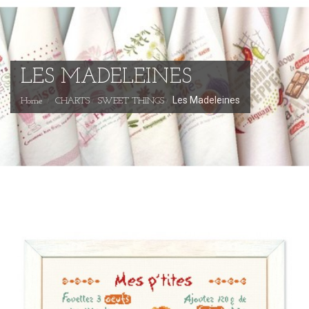
LES MADELEINES
Les Madeleines
Home
CHARTS
SWEET THINGS