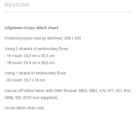
REVIEWS
Lilipoints Cross-stitch chart
Finished project size (in stitches): 206 x 200
Using 2 strands of embroidery floss:
- 16 count: 34,3 cm x 33,3 cm
- 18 count: 29.4 cm x 28,6 cm
Using 1 strand of embroidery floss:
- 20 count: 25,7 x 25 cm
Use an off-white fabric with DMC flosses: 3823, 3822, 676, 977, 921, 816,
3858, 502, 3072 (not supplied).
Cross-stitch chart only.